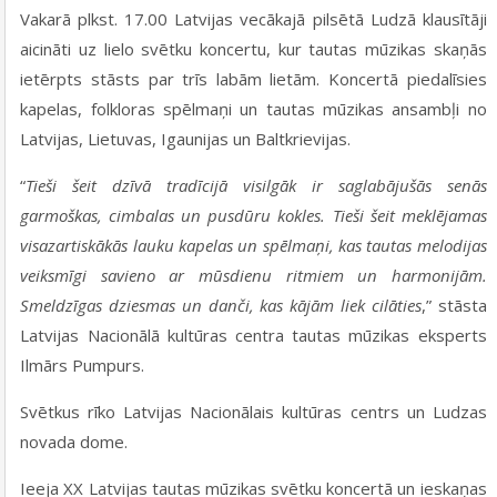
Vakarā plkst. 17.00 Latvijas vecākajā pilsētā Ludzā klausītāji
aicināti uz lielo svētku koncertu, kur tautas mūzikas skaņās
ietērpts stāsts par trīs labām lietām. Koncertā piedalīsies
kapelas, folkloras spēlmaņi un tautas mūzikas ansambļi no
Latvijas, Lietuvas, Igaunijas un Baltkrievijas.
“
Tieši šeit dzīvā tradīcijā visilgāk ir saglabājušās senās
garmoškas, cimbalas un pusdūru kokles. Tieši šeit meklējamas
visazartiskākās lauku kapelas un spēlmaņi, kas tautas melodijas
veiksmīgi savieno ar mūsdienu ritmiem un harmonijām.
Smeldzīgas dziesmas un danči, kas kājām liek cilāties
,” stāsta
Latvijas Nacionālā kultūras centra tautas mūzikas eksperts
Ilmārs Pumpurs.
Svētkus rīko Latvijas Nacionālais kultūras centrs un Ludzas
novada dome.
Ieeja XX Latvijas tautas mūzikas svētku koncertā un ieskaņas