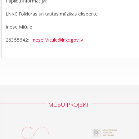
Papildu informācijai
:
LNKC Folkloras un tautas mūzikas eksperte
Inese Mičule
26355642;
Inese.Micule@lnkc.gov.lv
MŪSU PROJEKTI