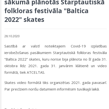
sākumā plānotās Starptautiskā
folkloras festivāla "Baltica
2022" skates
28.10.2020
Saistībā ar valstī noteiktajiem Covid-19 izplatības
ierobežošanas pasākumiem Starptautiskā folkloras festivāla
“Baltica 2022” skates, kuru norise bija plānota no šī gada 31.
oktobra līdz 2021. gada 31. janvārim klātienē un video
formātā, tiek ATCELTAS.
Skates video formātā tiks organizētas 2021. gada pavasarī.
Par precīziem norišu datumiem informēsim tuvākajā laikā.