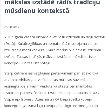
mākslas izstādē rādīs tradīciju
mūsdienu kontekstā
05.10.2012
2012. gada vasarā Vispārējo latviešu dziesmu un deju svētku
rīkotājs Kultūrizglītības un nemateriālā mantojuma centrs
izsludināja metu konkursu, kura mērķis bija atrast Dziesmu
svētku Tautas lietišķās mākslas izstādes māksliniecisko
koncepciju un tās īstenotāju.
Starp četriem iesniegtajiem pieteikumiem par labāko tika
atzīta biedrības „Latviešu tautas mākslas savienība”
iesniegtā ideja, kas ir veidota kā stāsts par mantotās
tradīcijas pārnesi šodienā. Izstādes ideja sasaucas ar XXV
Vispārējo latviešu Dziesmu un XV Deju svētku kopējo
koncepciju „Gaisma līgo Latvijā”, kur „līgo” nozīmē „lai top!”.