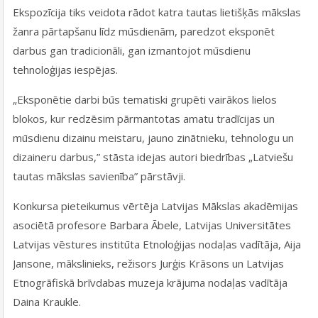
Ekspozīcija tiks veidota rādot katra tautas lietišķās mākslas
žanra pārtapšanu līdz mūsdienām, paredzot eksponēt
darbus gan tradicionāli, gan izmantojot mūsdienu
tehnoloģijas iespējas.
„Eksponētie darbi būs tematiski grupēti vairākos lielos
blokos, kur redzēsim pārmantotas amatu tradīcijas un
mūsdienu dizainu meistaru, jauno zinātnieku, tehnologu un
dizaineru darbus,” stāsta idejas autori biedrības „Latviešu
tautas mākslas savienība” pārstāvji.
Konkursa pieteikumus vērtēja Latvijas Mākslas akadēmijas
asociētā profesore Barbara Ābele, Latvijas Universitātes
Latvijas vēstures institūta Etnoloģijas nodaļas vadītāja, Aija
Jansone, mākslinieks, režisors Jurģis Krāsons un Latvijas
Etnogrāfiskā brīvdabas muzeja krājuma nodaļas vadītāja
Daina Kraukle.