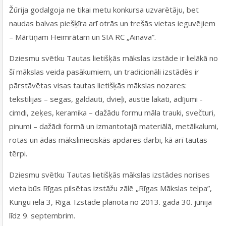
Žūrija godalgoja ne tikai metu konkursa uzvarētāju, bet
naudas balvas piešķīra arī otrās un trešās vietas ieguvējiem
– Mārtiņam Heimrātam un SIA RC „Ainava”.
Dziesmu svētku Tautas lietišķās mākslas izstāde ir lielākā no
šī mākslas veida pasākumiem, un tradicionāli izstādēs ir
pārstāvētas visas tautas lietišķās mākslas nozares:
tekstilijas – segas, galdauti, dvieļi, austie lakati, adījumi -
cimdi, zeķes, keramika – dažādu formu māla trauki, svečturi,
pinumi – dažādi formā un izmantotajā materiālā, metālkalumi,
rotas un ādas mākslinieciskās apdares darbi, kā arī tautas
tērpi.
Dziesmu svētku Tautas lietišķās mākslas izstādes norises
vieta būs Rīgas pilsētas izstāžu zālē „Rīgas Mākslas telpa”,
Kungu ielā 3, Rīgā. Izstāde plānota no 2013. gada 30. jūnija
līdz 9. septembrim.