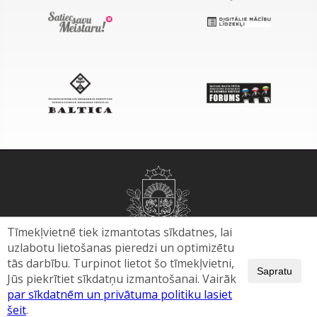
Tīmekļvietnē tiek izmantotas sīkdatnes, lai
uzlabotu lietošanas pieredzi un optimizētu
tās darbību. Turpinot lietot šo tīmekļvietni,
Sapratu
Jūs piekrītiet sīkdatņu izmantošanai. Vairāk
par sīkdatnēm un privātuma politiku lasiet
pasts@lnkc.gov.lv
+371 67228985
šeit
.