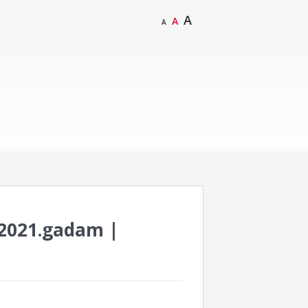
A
A
A
 2021.gadam |