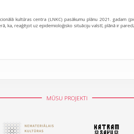
acionālā kultūras centra (LNKC) pasākumu plānu 2021. gadam (p
ā, ka, reaģējot uz epidemioloģisko situāciju valstī, plānā ir pa
MŪSU PROJEKTI