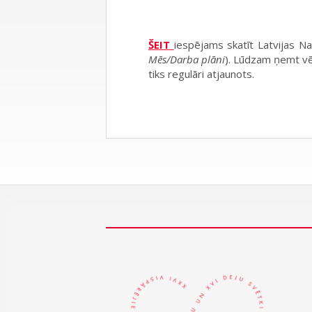
ŠEIT
iespējams skatīt Latvijas N
Mēs/Darba plāni
). Lūdzam ņemt vēr
tiks regulāri atjaunots.