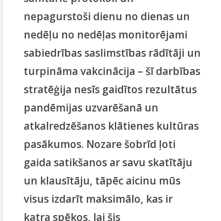
nepagurstoši dienu no dienas un
nedēļu no nedēļas monitorējami
sabiedrības saslimstības rādītāji un
turpināma vakcinācija – šī darbības
stratēģija nesīs gaidītos rezultātus
pandēmijas uzvarēšanā un
atkalredzēšanos klātienes kultūras
pasākumos. Nozare šobrīd ļoti
gaida satikšanos ar savu skatītāju
un klausītāju, tāpēc aicinu mūs
visus izdarīt maksimālo, kas ir
katra spēkos, lai šis