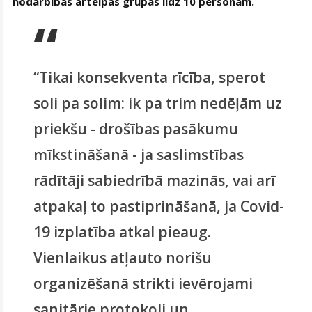
nodarbības ārtelpās grupās līdz 10 personām.
“Tikai konsekventa rīcība, sperot
soli pa solim: ik pa trim nedēļām uz
priekšu - drošības pasākumu
mīkstināšanā - ja saslimstības
rādītāji sabiedrībā mazinās, vai arī
atpakaļ to pastiprināšanā, ja Covid-
19 izplatība atkal pieaug.
Vienlaikus atļauto norišu
organizēšanā strikti ievērojami
sanitārie protokoli un