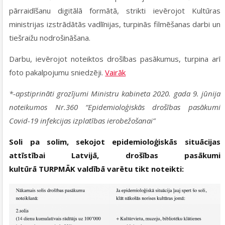
pārraidīšanu digitālā formātā, strikti ievērojot Kultūras
ministrijas izstrādātās vadlīnijas, turpinās filmēšanas darbi un
tiešraižu nodrošināšana.
Darbu, ievērojot noteiktos drošības pasākumus, turpina arī
foto pakalpojumu sniedzēji.
Vairāk
*-apstiprināti grozījumi Ministru kabineta 2020. gada 9. jūnija
noteikumos Nr.360 “Epidemioloģiskās drošības pasākumi
Covid-19 infekcijas izplatības ierobežošanai”
Soli pa solim, sekojot epidemioloģiskās situācijas
attīstībai Latvijā, drošības pasākumi
kultūrā TURPMĀK valdībā varētu tikt noteikti: