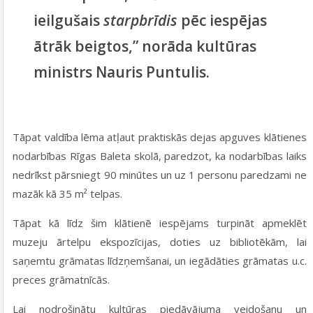
ieilgušais
starpbrīdis
pēc iespējas
ātrāk beigtos,” norāda kultūras
ministrs Nauris Puntulis.
Tāpat valdība lēma atļaut praktiskās dejas apguves klātienes
nodarbības Rīgas Baleta skolā, paredzot, ka nodarbības laiks
nedrīkst pārsniegt 90 minūtes un uz 1 personu paredzami ne
mazāk kā 35 m² telpas.
Tāpat kā līdz šim klātienē iespējams turpināt apmeklēt
muzeju ārtelpu ekspozīcijas, doties uz bibliotēkām, lai
saņemtu grāmatas līdzņemšanai, un iegādāties grāmatas u.c.
preces grāmatnīcās.
Lai nodrošinātu kultūras piedāvājuma veidošanu un