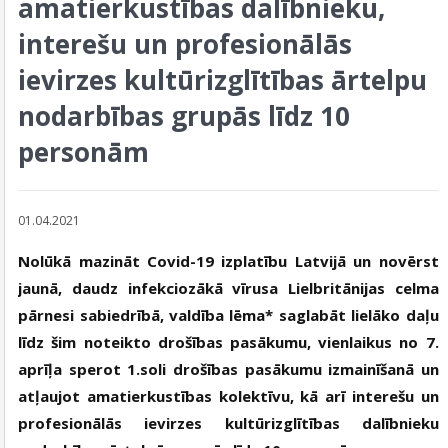
amatierkustības dalībnieku,
interešu un profesionālās
ievirzes kultūrizglītības ārtelpu
nodarbības grupās līdz 10
personām
01.04.2021
Nolūkā mazināt Covid-19 izplatību Latvijā un novērst
jaunā, daudz infekciozākā vīrusa Lielbritānijas celma
pārnesi sabiedrībā, valdība lēma* saglabāt lielāko daļu
līdz šim noteikto drošības pasākumu, vienlaikus no 7.
aprīļa sperot 1.soli drošības pasākumu izmainīšanā un
atļaujot amatierkustības kolektīvu, kā arī interešu un
profesionālās ievirzes kultūrizglītības dalībnieku