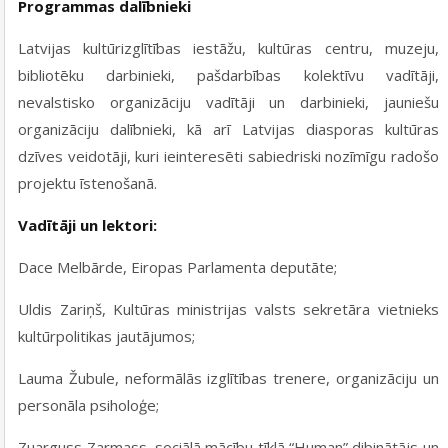
Programmas dalībnieki
Latvijas kultūrizglītības iestāžu, kultūras centru, muzeju,
bibliotēku darbinieki, pašdarbības kolektīvu vadītāji,
nevalstisko organizāciju vadītāji un darbinieki, jauniešu
organizāciju dalībnieki, kā arī Latvijas diasporas kultūras
dzīves veidotāji, kuri ieinteresēti sabiedriski nozīmīgu radošo
projektu īstenošanā.
Vadītāji un lektori:
Dace Melbārde, Eiropas Parlamenta deputāte;
Uldis Zariņš, Kultūras ministrijas valsts sekretāra vietnieks
kultūrpolitikas jautājumos;
Lauma Žubule, neformālās izglītības trenere, organizāciju un
personāla psiholoģe;
Zuarguss Zarmass, sociālā mācību tīklā “Human” dibinātājs un