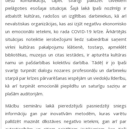
tiešu komunikāciju, tāpēc svarīgi palīdzēt cilvēkiem
pielāgoties esošajai situācijai. Šajā laikā īpaši nozīmīgi ir
atbalstīt kultūras, radošos un izglītības darbiniekus, kā arī
nevalstiskas organizācijas, kas asi izjūt negatīvu ekonomisko
un emocionālo ietekmi, ko rada COVID-19 krīze. Ārkārtējās
situācijas noteiktie ierobežojumi liedz sabiedrībai saņemt
virkni kultūras pakalpojumu klātienē, tostarp, apmeklēt
bibliotēkas, muzejus un citas iestādes, ir apturēta kultūras
namu un pašdarbības kolektīvu darbība. Tādēļ ir jo īpaši
svarīgi turpināt dialogu nozares profesionāļu un darbinieku
starpā par krīzes pārvarēšanas iespējām un viedokļu līderību,
kā arī turpināt emocionāli piepildītu un saturīgu saziņu ar
plašām auditorijām.
Mācību semināru laikā pieredzējuši pasniedzēji sniegs
informāciju gan
par inovatīvām metodēm, kuras varētu
palīdzēt mazināt dīkstāves negatīvo ietekmi, gan arī par
autortiesībām un citiem saistītiem jautājumiem, kas tieši