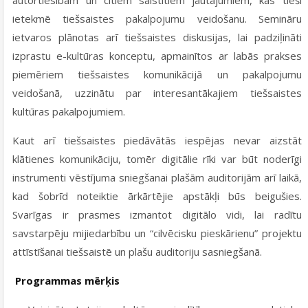
ietekmē tiešsaistes pakalpojumu veidošanu. Semināru
ietvaros plānotas arī tiešsaistes diskusijas, lai padziļināti
izprastu e-kultūras konceptu, apmainītos ar labās prakses
piemēriem tiešsaistes komunikācijā un pakalpojumu
veidošanā, uzzinātu par interesantākajiem tiešsaistes
kultūras pakalpojumiem.
Kaut arī tiešsaistes piedāvātās iespējas nevar aizstāt
klātienes komunikāciju, tomēr digitālie rīki var būt noderīgi
instrumenti vēstījuma sniegšanai plašām auditorijām arī laikā,
kad šobrīd noteiktie ārkārtējie apstākļi būs beigušies.
Svarīgas ir prasmes izmantot digitālo vidi, lai radītu
savstarpēju mijiedarbību un “cilvēcisku pieskārienu” projektu
attīstīšanai tiešsaistē un plašu auditoriju sasniegšanā.
Programmas mērķis