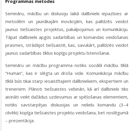
Programmas metodes
Semināru, mācību un diskusiju laikā dalībnieki iepazīsies ar
metodēm un jaunākajām inovācijām, kas palīdzēs veidot
jaunus tiešsaistes projektus, pakalpojumus un komunikāciju.
Tāpat dalībnieki apgūs sadarbības un komandas veidošanas
prasmes, strādājot tiešsaistē, kas, savukārt, palīdzēs veidot
jaunus sadarbības tīklus kopīgu projektu īstenošanai.
Semināru un mācību programma notiks sociālā mācību tīklā
“Human”, kas ir slēgta un droša vide. Komunikācija mācību
tīklā būs tikai starp iesaistītajiem dalībniekiem, ekspertiem un
treneriem. Plānoti tiešsaistes vebināri, kā arī dalībnieki tiks
aicināti veikt dažādus uzdevumus ar spēļošanas elementiem,
notiks savstarpējas diskusijas un nelielu komandu (3–4
cilvēki) kopīga tiešsaistes projektu veidošana, bet noslēgumā
– prezentācija.