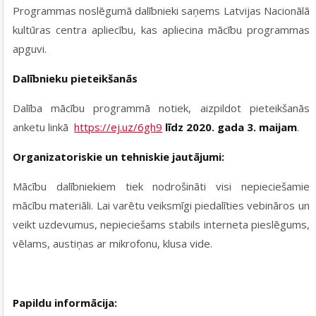
Programmas noslēgumā dalībnieki saņems Latvijas Nacionālā
kultūras centra apliecību, kas apliecina mācību programmas
apguvi.
Dalībnieku pieteikšanās
Dalība mācību programmā notiek, aizpildot pieteikšanās
anketu linkā
https://ej.uz/6gh9
līdz 2020. gada 3. maijam
.
Organizatoriskie un tehniskie jautājumi:
Mācību dalībniekiem tiek nodrošināti visi nepieciešamie
mācību materiāli. Lai varētu veiksmīgi piedalīties vebināros un
veikt uzdevumus, nepieciešams stabils interneta pieslēgums,
vēlams, austiņas ar mikrofonu, klusa vide.
Papildu informācija: