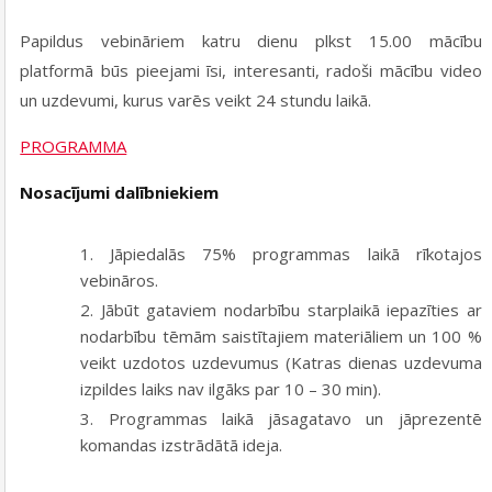
Papildus vebināriem katru dienu plkst 15.00 mācību
platformā būs pieejami īsi, interesanti, radoši mācību video
un uzdevumi, kurus varēs veikt 24 stundu laikā.
PROGRAMMA
Nosacījumi dalībniekiem
Jāpiedalās 75% programmas laikā rīkotajos
vebināros.
Jābūt gataviem nodarbību starplaikā iepazīties ar
nodarbību tēmām saistītajiem materiāliem un 100 %
veikt uzdotos uzdevumus (Katras dienas uzdevuma
izpildes laiks nav ilgāks par 10 – 30 min).
Programmas laikā jāsagatavo un jāprezentē
komandas izstrādātā ideja.