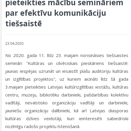
pieteikties mācību semināriem
par efektīvu komunikāciju
tiešsaistē
23.04.2020
No 2020. gada 11. līdz 23. maijam norisināsies tiešsaistes
semināri "Kultūras un cilvēciskais pieskāriens tiešsaistē:
jaunas iespējas uzrunāt un iesaistīt plašu auditoriju kultūras
un izglītības projektos", uz kuriem aicināti līdz šā gada
3.maijam pieteikties Latvijas kultūrizglītības iestāžu, kultūras
centru, muzeju, bibliotēku darbinieki, pašdarbības kolektīvu
vadītāji, nevalstisko organizāciju vadītāji un darbinieki,
jauniešu organizāciju dalībnieki, kā arī Latvijas diasporas
kultūras dzīves veidotāji, kuri ieinteresēti sabiedriski
nozīmīgu radošo projektu īstenošanā.