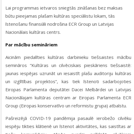
Lai programmas ietvaros sniegtās zināšanas bez maksas
būtu pieejamas plašam kultūras speciālistu lokam, tās
īstenošanu finansiāli nodrošina ECR Group un Latvijas
Nacionālais kultūras centrs.
Par mācību semināriem
Aicinām piedalīties kultūras darbinieku tiešsaistes mācību
semināros “Kultūras un cilvēciskais pieskāriens tiešsaistē:
jaunas iespējas uzrunāt un iesaistīt plašu auditoriju kultūras
un izglītības projektos”, kas tiek īstenoti sadarbojoties
Eiropas Parlamenta deputātei Dacei Melbārdei un Latvijas
Nacionālajam kultūras centram ar Eiropas Parlamenta ECR
Group (Eiropas konservatīvo un reformistu grupa) atbalstu.
Pašreizējā COVID-19 pandēmija pasaulē ierobežo cilvēku
iespēju tikties klātienē un īstenot aktivitātes, kas saistītas ar