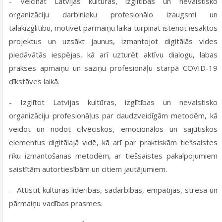
- Veicināt Latvijas kultūras, izglītības un nevalstisko
organizāciju darbinieku profesionālo izaugsmi un
tālākizglītību, motivēt pārmaiņu laikā turpināt īstenot iesāktos
projektus un uzsākt jaunus, izmantojot digitālās vides
piedāvātās iespējas, kā arī uzturēt aktīvu dialogu, labas
prakses apmaiņu un saziņu profesionāļu starpā COVID-19
dīkstāves laikā.
- Izglītot Latvijas kultūras, izglītības un nevalstisko
organizāciju profesionāļus par daudzveidīgām metodēm, kā
veidot un nodot cilvēciskos, emocionālos un sajūtiskos
elementus digitālajā vidē, kā arī par praktiskām tiešsaistes
rīku izmantošanas metodēm, ar tiešsaistes pakalpojumiem
saistītām autortiesībām un citiem jautājumiem.
- Attīstīt kultūras līderības, sadarbības, empātijas, stresa un
pārmaiņu vadības prasmes.