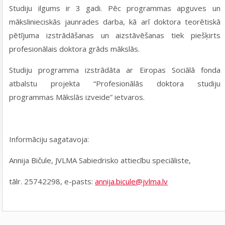
Studiju ilgums ir 3 gadi. Pēc programmas apguves un
mākslinieciskās jaunrades darba, kā arī doktora teorētiskā
pētījuma izstrādāšanas un aizstāvēšanas tiek piešķirts
profesionālais doktora grāds mākslās.
Studiju programma izstrādāta ar Eiropas Sociālā fonda
atbalstu projekta “Profesionālās doktora studiju
programmas Mākslās izveide” ietvaros.
Informāciju sagatavoja:
Annija Bičule, JVLMA Sabiedrisko attiecību speciāliste,
tālr. 25742298, e-pasts:
annija.bicule@jvlma.lv