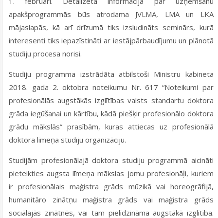
1. februārī. Detalizēta informācija par uzņemšanu
apakšprogrammās būs atrodama JVLMA, LMA un LKA
mājaslapās, kā arī drīzumā tiks izsludināts seminārs, kurā
interesenti tiks iepazīstināti ar iestājpārbaudījumu un plānotā
studiju procesa norisi.
Studiju programma izstrādāta atbilstoši Ministru kabineta
2018. gada 2. oktobra noteikumu Nr. 617 “Noteikumi par
profesionālās augstākās izglītības valsts standartu doktora
grāda iegūšanai un kārtību, kādā piešķir profesionālo doktora
grādu mākslās” prasībām, kuras attiecas uz profesionālā
doktora līmeņa studiju organizāciju.
Studijām profesionālajā doktora studiju programmā aicināti
pieteikties­ augsta līmeņa mākslas jomu profesionāļi, kuriem
ir profesionālais maģistra grāds mūzikā vai horeogrāfijā,
humanitāro zinātņu maģistra grāds vai maģistra grāds
sociālajās zinātnēs, vai tam pielīdzināma augstākā izglītība.