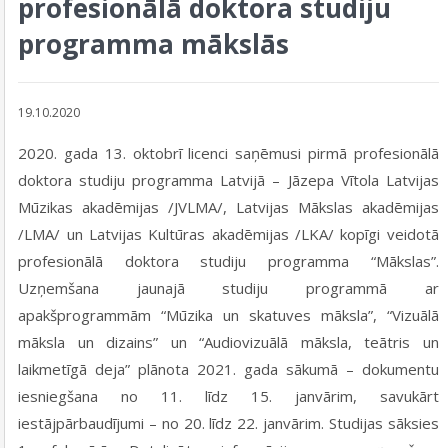
profesionālā doktora studiju
programma mākslās
19.10.2020
2020. gada 13. oktobrī licenci saņēmusi pirmā profesionālā
doktora studiju programma Latvijā – Jāzepa Vītola Latvijas
Mūzikas akadēmijas /JVLMA/, Latvijas Mākslas akadēmijas
/LMA/ un Latvijas Kultūras akadēmijas /LKA/ kopīgi veidotā
profesionālā doktora studiju programma “Mākslas”.
Uzņemšana jaunajā studiju programmā ar
apakšprogrammām “Mūzika un skatuves māksla”, “Vizuālā
māksla un dizains” un “Audiovizuālā māksla, teātris un
laikmetīgā deja” plānota 2021. gada sākumā – dokumentu
iesniegšana no 11. līdz 15. janvārim, savukārt
iestājpārbaudījumi – no 20. līdz 22. janvārim. Studijas sāksies