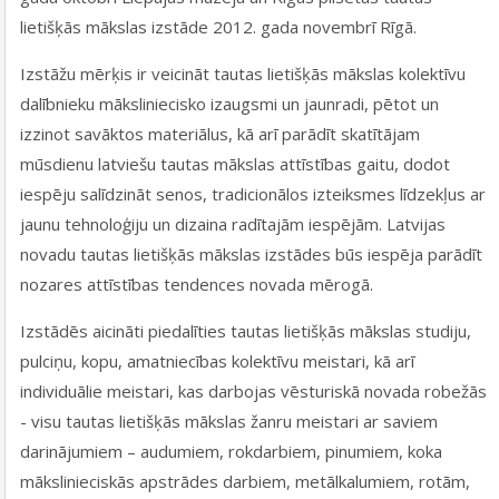
lietišķās mākslas izstāde 2012. gada novembrī Rīgā.
Izstāžu mērķis ir veicināt tautas lietišķās mākslas kolektīvu
dalībnieku māksliniecisko izaugsmi un jaunradi, pētot un
izzinot savāktos materiālus, kā arī parādīt skatītājam
mūsdienu latviešu tautas mākslas attīstības gaitu, dodot
iespēju salīdzināt senos, tradicionālos izteiksmes līdzekļus ar
jaunu tehnoloģiju un dizaina radītajām iespējām. Latvijas
novadu tautas lietišķās mākslas izstādes būs iespēja parādīt
nozares attīstības tendences novada mērogā.
Izstādēs aicināti piedalīties tautas lietišķās mākslas studiju,
pulciņu, kopu, amatniecības kolektīvu meistari, kā arī
individuālie meistari, kas darbojas vēsturiskā novada robežās
- visu tautas lietišķās mākslas žanru meistari ar saviem
darinājumiem – audumiem, rokdarbiem, pinumiem, koka
mākslinieciskās apstrādes darbiem, metālkalumiem, rotām,