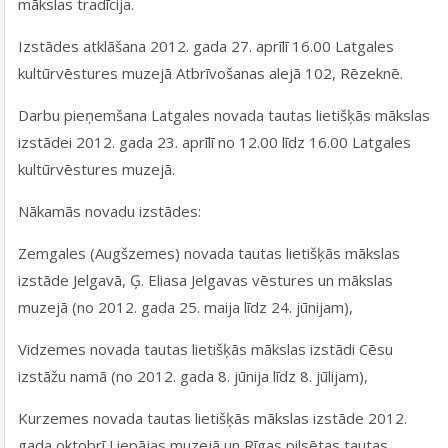
mākslas tradīcija.
Izstādes atklāšana 2012. gada 27. aprīlī 16.00 Latgales
kultūrvēstures muzejā Atbrīvošanas alejā 102, Rēzeknē.
Darbu pieņemšana Latgales novada tautas lietišķās mākslas
izstādei 2012. gada 23. aprīlī no 12.00 līdz 16.00 Latgales
kultūrvēstures muzejā.
Nākamās novadu izstādes:
Zemgales (Augšzemes) novada tautas lietišķās mākslas
izstāde Jelgavā, Ģ. Eliasa Jelgavas vēstures un mākslas
muzejā (no 2012. gada 25. maija līdz 24. jūnijam),
Vidzemes novada tautas lietišķās mākslas izstādi Cēsu
izstāžu namā (no 2012. gada 8. jūnija līdz 8. jūlijam),
Kurzemes novada tautas lietišķās mākslas izstāde 2012.
gada oktobrī Liepājas muzejā un Rīgas pilsētas tautas