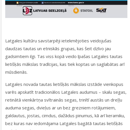
Latgales kultūru savstarpēji ietekmējoties veidojušas
daudzas tautas un etniskās grupas, kas šeit dzīvo jau
gadsimtiem ilgi. Tas viss kopā veido īpašas Latgales tautas
lietišķās mākslas tradīcijas, kas tiek koptas un saglabātas arī
mūsdienās.
Latgales novada tautas lietišķās mākslas izstāde vienkopus
varēs apskatīt tradicionālos Latgales audumus – skalu segas,
retinātā vienkārtņa svītrainās segas, trinītī austās un dreļļu
auduma segas, dvieļus ar un bez grezniem rotājumiem,
galdautus, jostas, cimdus, dažādus pinumus, kā arī keramiku,
bez kuras nav iedomājama Latgales bagātā tautas lietišķās