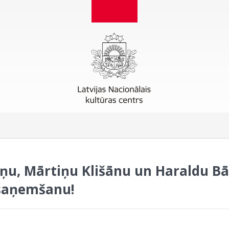
iņu, Mārtiņu Klišānu un Haraldu Bā
saņemšanu!