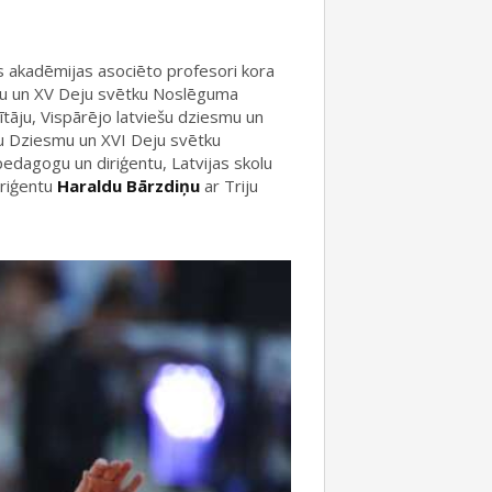
as akadēmijas asociēto profesori kora
esmu un XV Deju svētku Noslēguma
ītāju, Vispārējo latviešu dziesmu un
ešu Dziesmu un XVI Deju svētku
 pedagogu un diriģentu, Latvijas skolu
iriģentu
Haraldu Bārzdiņu
ar Triju