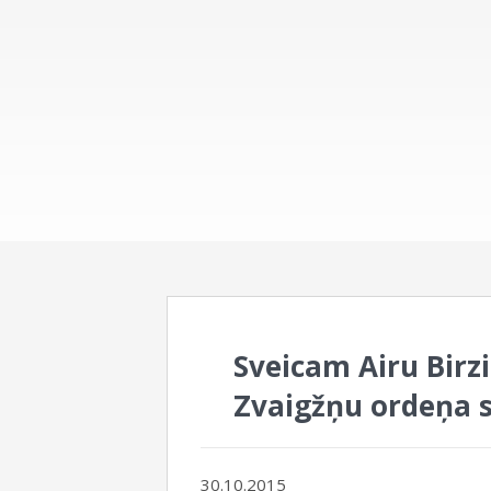
Sveicam Airu Birz
Zvaigžņu ordeņa 
30.10.2015