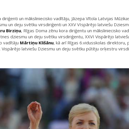
riģenti un māksliniecisko vadītāju, Jāzepa Vītola Latvijas Mūzik
iesmu un deju svētku virsdiriģenti un XXV VIspārējo latviešu Dzi
iru Birziņu
, Rīgas Doma zēnu kora diriģentu un māksliniecisko vad
atnes dziesmu un deju svētku virsdiriģentu, XXVI Vispārējo latvi
o vadītāju
Mārtiņu Klišānu
, kā arī Rīgas 6.vidusskolas direktoru,
 Vispārējo latviešu Dziesmu un deju svētku pūtēju orķestru virsd