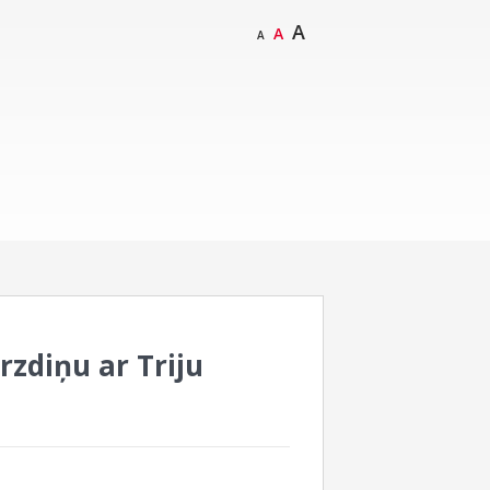
A
A
A
rzdiņu ar Triju