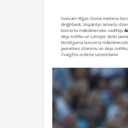
Sveicam Rīgas Doma meiteņu kora di
diriģēšanā, Vispārējo latviešu dz
koncerta māksliniecisko vadītāju
A
deju svētku un Latvijas skolu jaun
Noslēguma koncerta māksliniecisk
jaunatnes dziesmu un deju svētku,
Zvaigžņu ordeņa saņemšanu!