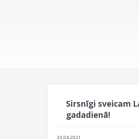
Sirsnīgi sveicam 
gadadienā!
30.04.2021