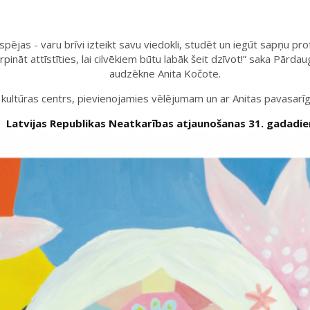
pējas - varu brīvi izteikt savu viedokli, studēt un iegūt sapņu prof
rpināt attīstīties, lai cilvēkiem būtu labāk šeit dzīvot!” saka Pārd
audzēkne Anita Kočote.
 kultūras centrs, pievienojamies vēlējumam un ar Anitas pavasar
Latvijas Republikas Neatkarības atjaunošanas 31. gadadie