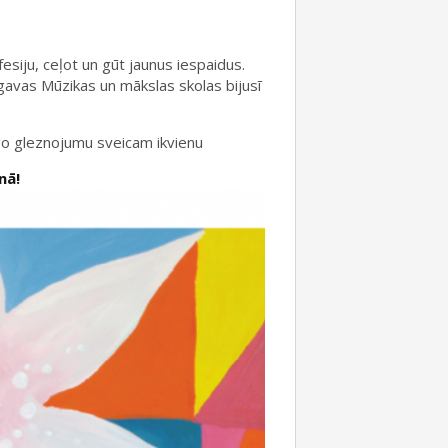
esiju, ceļot un gūt jaunus iespaidus.
augavas Mūzikas un mākslas skolas bijusī
īgo gleznojumu sveicam ikvienu
nā!