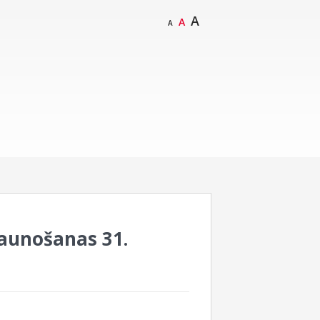
A
A
A
jaunošanas 31.