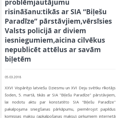
problēmjautājumu
risināšanu:tikās ar SIA “Biļešu
Paradīze” pārstāvjiem,vērsīsies
Valsts policijā ar diviem
iesniegumiem,aicina cilvēkus
nepublicēt attēlus ar savām
biļetēm
05.03.2018
XXVI Vispārējo latviešu Dziesmu un XVI Deju svētku rīkotājs
šoden, 5. martā, tikās ar SIA "Biļešu Paradīze" pārstāvjiem,
lai nodotu aktu par konstatēto SIA “Biļešu Paradīze"
pakalpojuma sniegšanas pārkāpumu, piemērojot papildus
komisijas maksu (apkalpošanas maksu) pirkumiem internetā