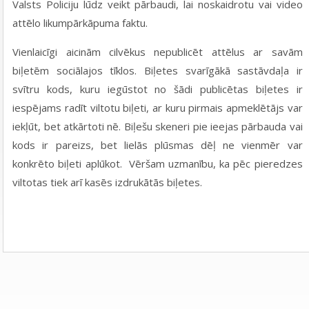
Valsts Policiju lūdz veikt pārbaudi, lai noskaidrotu vai video
attēlo likumpārkāpuma faktu.
Vienlaicīgi
aicinām cilvēkus nepublicēt attēlus ar savām
biļetēm sociālajos tīklos.
Biļetes svarīgākā sastāvdaļa ir
svītru kods, kuru iegūstot no šādi publicētas biļetes ir
iespējams radīt viltotu biļeti, ar kuru pirmais apmeklētājs var
iekļūt, bet atkārtoti nē. Biļešu skeneri pie ieejas pārbauda vai
kods ir pareizs, bet lielās plūsmas dēļ ne vienmēr var
konkrēto biļeti aplūkot. Vēršam uzmanību, ka pēc pieredzes
viltotas tiek arī kasēs izdrukātās biļetes.