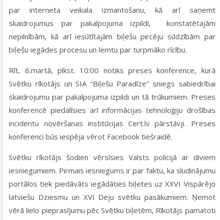
par interneta veikala izmantošanu, kā arī saņemt
skaidrojumus par pakalpojuma izpildi, konstatētajām
nepilnībām, kā arī iesūtītajām biļešu pircēju sūdzībām par
biļešu iegādes procesu un lemtu par turpmāko rīcību.
Rīt, 6.martā, plkst. 10:00 notiks preses konference, kurā
Svētku rīkotājs un SIA “Biļešu Paradīze” sniegs sabiedrībai
skaidrojumu par pakalpojuma izpildi un tā trūkumiem. Preses
konferencē piedalīsies arī informācijas tehnoloģiju drošības
incidentu novēršanas institūcijas Cert.lv pārstāvji. Preses
konferenci būs iespēja vērot Facebook tiešraidē.
Svētku rīkotājs šodien vērsīsies Valsts policijā ar diviem
iesniegumiem
. Pirmais iesniegums ir par faktu, ka sludinājumu
portālos tiek piedāvāts iegādāties biļetes uz XXVI Vispārējo
latviešu Dziesmu un XVI Deju svētku pasākumiem. Ņemot
vērā lielo pieprasījumu pēc Svētku biļetēm, Rīkotājs pamatoti