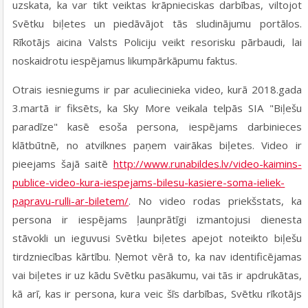
uzskata, ka var tikt veiktas krāpnieciskas darbības, viltojot
Svētku biļetes un piedāvājot tās sludinājumu portālos.
Rīkotājs aicina Valsts Policiju veikt resorisku pārbaudi, lai
noskaidrotu iespējamus likumpārkāpumu faktus.
Otrais iesniegums ir par aculiecinieka video, kurā 2018.gada
3.martā ir fiksēts, ka Sky More veikala telpās SIA "Biļešu
paradīze" kasē esoša persona, iespējams darbinieces
klātbūtnē, no atvilknes paņem vairākas biļetes. Video ir
pieejams šajā saitē
http://www.runabildes.lv/video-kaimins-
publice-video-kura-iespejams-bilesu-kasiere-soma-ieliek-
papravu-rulli-ar-biletem/
. No video rodas priekšstats, ka
persona ir iespējams ļaunprātīgi izmantojusi dienesta
stāvokli un ieguvusi Svētku biļetes apejot noteikto biļešu
tirdzniecības kārtību. Ņemot vērā to, ka nav identificējamas
vai biļetes ir uz kādu Svētku pasākumu, vai tās ir apdrukātas,
kā arī, kas ir persona, kura veic šīs darbības, Svētku rīkotājs