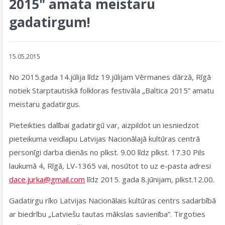
2015" amata meistaru
gadatirgum!
15.05.2015
No 2015.gada 14.jūlija līdz 19.jūlijam Vērmanes dārzā, Rīgā
notiek Starptautiskā folkloras festivāla „Baltica 2015” amatu
meistaru gadatirgus.
Pieteikties dalībai gadatirgū var, aizpildot un iesniedzot
pieteikuma veidlapu Latvijas Nacionālajā kultūras centrā
personīgi darba dienās no plkst. 9.00 līdz plkst. 17.30 Pils
laukumā 4, Rīgā, LV-1365 vai, nosūtot to uz e-pasta adresi
dace.jurka@gmail.com
līdz 2015. gada 8.jūnijam, plkst.12.00.
Gadatirgu rīko Latvijas Nacionālais kultūras centrs sadarbībā
ar biedrību „Latviešu tautas mākslas savienība”. Tirgoties