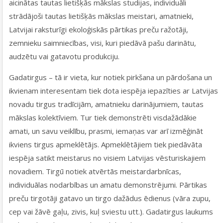
aicinātas tautas lietišķās mākslas studijas, individuāli
strādājoši tautas lietišķās mākslas meistari, amatnieki,
Latvijai raksturīgi ekoloģiskās pārtikas preču ražotāji,
zemnieku saimniecības, visi, kuri piedāvā pašu darinātu,
audzētu vai gatavotu produkciju.
Gadatirgus – tā ir vieta, kur notiek pirkšana un pārdošana un
ikvienam interesentam tiek dota iespēja iepazīties ar Latvijas
novadu tirgus tradīcijām, amatnieku darinājumiem, tautas
mākslas kolektīviem. Tur tiek demonstrēti visdažādākie
amati, un savu veiklību, prasmi, iemaņas var arī izmēģināt
ikviens tirgus apmeklētājs. Apmeklētājiem tiek piedāvāta
iespēja satikt meistarus no visiem Latvijas vēsturiskajiem
novadiem. Tirgū notiek atvērtās meistardarbnīcas,
individuālas nodarbības un amatu demonstrējumi. Pārtikas
preču tirgotāji gatavo un tirgo dažādus ēdienus (vāra zupu,
cep vai žāvē gaļu, zivis, kuļ sviestu utt.). Gadatirgus laukums