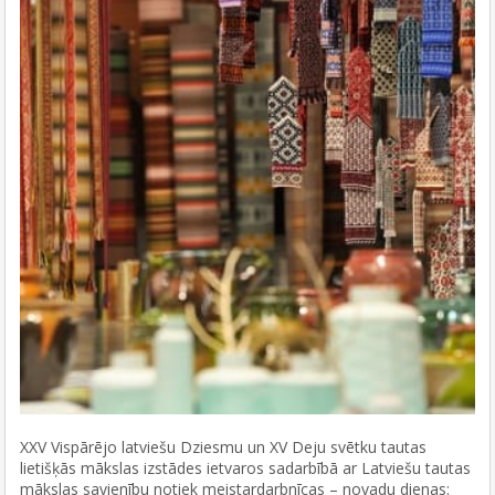
XXV Vispārējo latviešu Dziesmu un XV Deju svētku tautas
lietišķās mākslas izstādes ietvaros sadarbībā ar Latviešu tautas
mākslas savienību notiek meistardarbnīcas – novadu dienas: