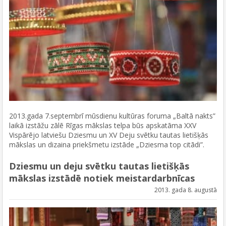
2013.gada 7.septembrī mūsdienu kultūras foruma „Baltā nakts”
laikā izstāžu zālē Rīgas mākslas telpa būs apskatāma XXV
Vispārējo latviešu Dziesmu un XV Deju svētku tautas lietišķās
mākslas un dizaina priekšmetu izstāde „Dziesma top citādi”.
Dziesmu un deju svētku tautas lietišķās
mākslas izstādē notiek meistardarbnīcas
2013. gada 8. augustā