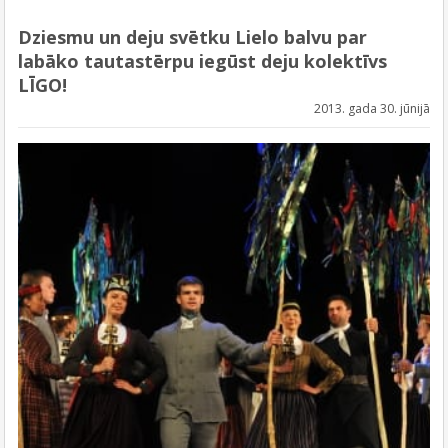
Dziesmu un deju svētku Lielo balvu par
labāko tautastērpu iegūst deju kolektīvs
LĪGO!
2013. gada 30. jūnijā