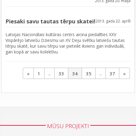
2013. gada 20. maijā
Piesaki savu tautas tērpu skatei!
2013. gada 22. aprīlī
Latvijas Nacionālais kultūras centrs aicina piedalīties XXV
Vispārējo latviešu Dziesmu un XV Deju svētku latviešu tautas
tērpu skatē, kur savu tērpu var pieteikt ikviens gan individuāli,
gan kopā ar savu kolektīvu.
«
1
..
33
34
35
..
37
»
MŪSU PROJEKTI