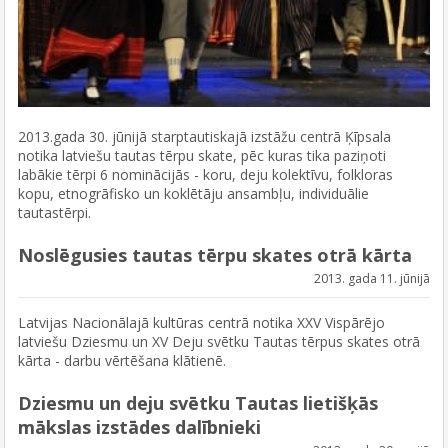
2013.gada 30. jūnijā starptautiskajā izstāžu centrā Ķīpsala
notika latviešu tautas tērpu skate, pēc kuras tika paziņoti
labākie tērpi 6 nominācijās - koru, deju kolektīvu, folkloras
kopu, etnogrāfisko un koklētāju ansambļu, individuālie
tautastērpi.
Noslēgusies tautas tērpu skates otrā kārta
2013. gada 11. jūnijā
Latvijas Nacionālajā kultūras centrā notika XXV Vispārējo
latviešu Dziesmu un XV Deju svētku Tautas tērpus skates otrā
kārta - darbu vērtēšana klātienē.
Dziesmu un deju svētku Tautas lietišķās
mākslas izstādes dalībnieki