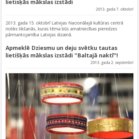
lietisķās mākslas izstādi
2013. gada 7. oktobrī
2013. gada 15. oktobrī Latvijas Nacionālajā kultūras centrā
notiks tikšanās, kuras tēma būs amatniecības pieredzes
pārmantojamība Latvijas dizainā.
Apmeklē Dziesmu un deju svētku tautas
lietišķās mākslas izstādi "Baltajā naktī"!
2013. gada 2. septembrī