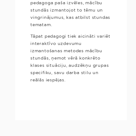
pedagoga paša izvēles, mācību
stundās izmantojot to tēmu un
vingrinājumus, kas atbilst stundas
tematam.
Tāpat pedagogi tiek aicināti variēt
interaktīvo uzdevumu
izmantošanas metodes mācību
stundās, ņemot vērā konkrēto
klases situāciju, audzēkņu grupas
specifiku, savu darba stilu un
reālās iespējas.