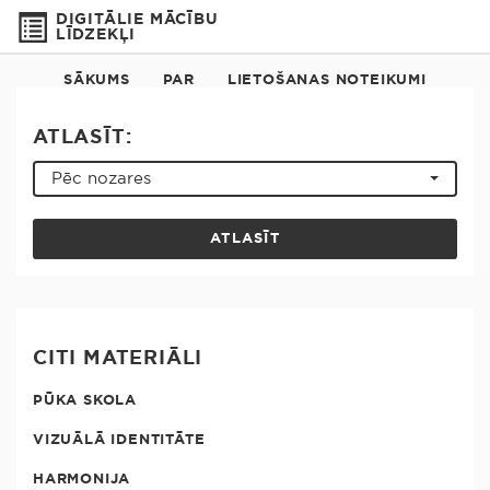
DIGITĀLIE MĀCĪBU
LĪDZEKĻI
SĀKUMS
PAR
LIETOŠANAS NOTEIKUMI
ATLASĪT:
Pēc nozares
ATLASĪT
CITI MATERIĀLI
PŪKA SKOLA
VIZUĀLĀ IDENTITĀTE
HARMONIJA