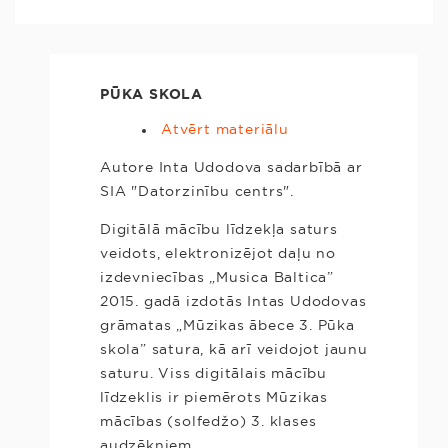
PŪKA SKOLA
Atvērt materiālu
Autore Inta Udodova sadarbībā ar
SIA "Datorzinību centrs".
Digitālā mācību līdzekļa saturs
veidots, elektronizējot daļu no
izdevniecības „Musica Baltica”
2015. gadā izdotās Intas Udodovas
grāmatas „Mūzikas ābece 3. Pūka
skola” satura, kā arī veidojot jaunu
saturu. Viss digitālais mācību
līdzeklis ir piemērots Mūzikas
mācības (solfedžo) 3. klases
audzēkņiem.