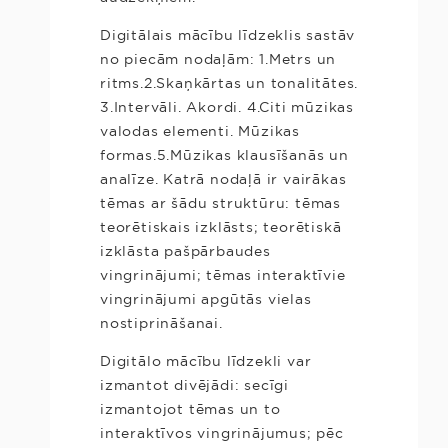
Digitālais mācību līdzeklis sastāv
no piecām nodaļām: 1.Metrs un
ritms.2.Skaņkārtas un tonalitātes.
3.Intervāli. Akordi. 4.Citi mūzikas
valodas elementi. Mūzikas
formas.5.Mūzikas klausīšanās un
analīze. Katrā nodaļā ir vairākas
tēmas ar šādu struktūru: tēmas
teorētiskais izklāsts; teorētiskā
izklāsta pašpārbaudes
vingrinājumi; tēmas interaktīvie
vingrinājumi apgūtās vielas
nostiprināšanai.
Digitālo mācību līdzekli var
izmantot divējādi: secīgi
izmantojot tēmas un to
interaktīvos vingrinājumus; pēc