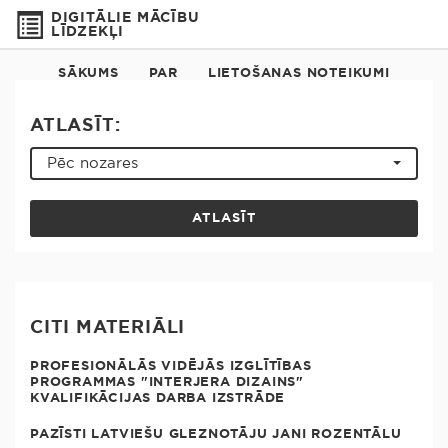
DIGITĀLIE MĀCĪBU
LĪDZEKĻI
SĀKUMS
PAR
LIETOŠANAS NOTEIKUMI
ATLASĪT:
Pēc nozares
ATLASĪT
CITI MATERIĀLI
PROFESIONĀLĀS VIDĒJĀS IZGLĪTĪBAS
PROGRAMMAS "INTERJERA DIZAINS"
KVALIFIKĀCIJAS DARBA IZSTRĀDE
PAZĪSTI LATVIEŠU GLEZNOTĀJU JANI ROZENTĀLU