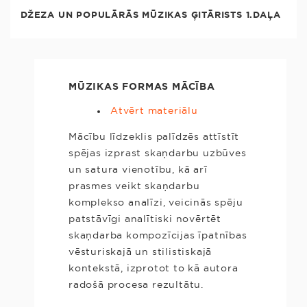
DŽEZA UN POPULĀRĀS MŪZIKAS ĢITĀRISTS 1.DAĻA
MŪZIKAS FORMAS MĀCĪBA
Atvērt materiālu
Mācību līdzeklis palīdzēs attīstīt
spējas izprast skaņdarbu uzbūves
un satura vienotību, kā arī
prasmes veikt skaņdarbu
komplekso analīzi, veicinās spēju
patstāvīgi analītiski novērtēt
skaņdarba kompozīcijas īpatnības
vēsturiskajā un stilistiskajā
kontekstā, izprotot to kā autora
radošā procesa rezultātu.