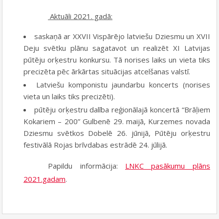
Aktuāli 2021. gadā:
saskaņā ar XXVII Vispārējo latviešu Dziesmu un XVII
Deju svētku plānu sagatavot un realizēt XI Latvijas
pūtēju orķestru konkursu. Tā norises laiks un vieta tiks
precizēta pēc ārkārtas situācijas atcelšanas valstī.
Latviešu komponistu jaundarbu koncerts (norises
vieta un laiks tiks precizēti).
pūtēju orķestru dalība reģionālajā koncertā “Brāļiem
Kokariem – 200” Gulbenē 29. maijā, Kurzemes novada
Dziesmu svētkos Dobelē 26. jūnijā, Pūtēju orķestru
festivālā Rojas brīvdabas estrādē 24. jūlijā.
Papildu informācija:
LNKC pasākumu plāns
2021.gadam
.