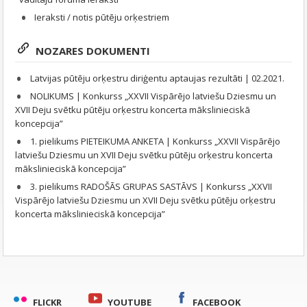
Ieraksti / notis pūtēju orķestriem
NOZARES DOKUMENTI
Latvijas pūtēju orķestru diriģentu aptaujas rezultāti | 02.2021.
NOLIKUMS | Konkurss „XXVII Vispārējo latviešu Dziesmu un
XVII Deju svētku pūtēju orķestru koncerta mākslinieciskā
koncepcija”
1. pielikums PIETEIKUMA ANKETA | Konkurss „XXVII Vispārējo
latviešu Dziesmu un XVII Deju svētku pūtēju orķestru koncerta
mākslinieciskā koncepcija”
3. pielikums RADOŠĀS GRUPAS SASTĀVS | Konkurss „XXVII
Vispārējo latviešu Dziesmu un XVII Deju svētku pūtēju orķestru
koncerta mākslinieciskā koncepcija”
FLICKR
YOUTUBE
FACEBOOK