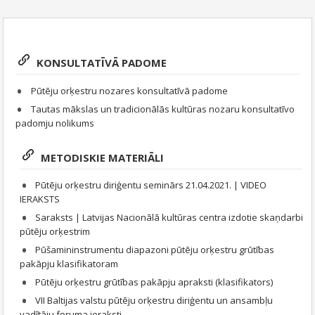
KONSULTATĪVĀ PADOME
Pūtēju orķestru nozares konsultatīvā padome
Tautas mākslas un tradicionālās kultūras nozaru konsultatīvo
padomju nolikums
METODISKIE MATERIĀLI
Pūtēju orķestru diriģentu seminārs 21.04.2021. | VIDEO
IERAKSTS
Saraksts | Latvijas Nacionālā kultūras centra izdotie skaņdarbi
pūtēju orķestrim
Pūšamininstrumentu diapazoni pūtēju orķestru grūtības
pakāpju klasifikatoram
Pūtēju orķestru grūtības pakāpju apraksti (klasifikators)
VII Baltijas valstu pūtēju orķestru diriģentu un ansambļu
vadītāju foruma ieraksti