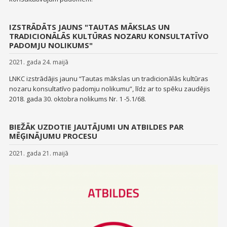
IZSTRĀDĀTS JAUNS "TAUTAS MĀKSLAS UN
TRADICIONĀLĀS KULTŪRAS NOZARU KONSULTATĪVO
PADOMJU NOLIKUMS"
2021. gada 24. maijā
LNKC izstrādājis jaunu “Tautas mākslas un tradicionālās kultūras
nozaru konsultatīvo padomju nolikumu”, līdz ar to spēku zaudējis
2018. gada 30. oktobra nolikums Nr. 1 -5.1/68.
BIEŽĀK UZDOTIE JAUTĀJUMI UN ATBILDES PAR
MĒĢINĀJUMU PROCESU
2021. gada 21. maijā