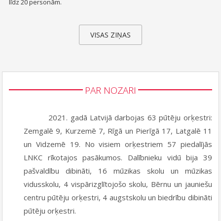
līdz 20 personām.
VISAS ZIŅAS
PAR NOZARI
2021. gadā Latvijā darbojas 63 pūtēju orķestri:
Zemgalē 9, Kurzemē 7, Rīgā un Pierīgā 17, Latgalē 11
un Vidzemē 19. No visiem orķestriem 57 piedalījās
LNKC rīkotajos pasākumos. Dalībnieku vidū bija 39
pašvaldību dibināti, 16 mūzikas skolu un mūzikas
vidusskolu, 4 vispārizglītojošo skolu, Bērnu un jauniešu
centru pūtēju orķestri, 4 augstskolu un biedrību dibināti
pūtēju orķestri.