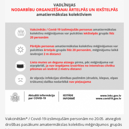
Vakcinētām* / Covid-19 izslimojušām personām no 20.05. atviegloti
drošības pasākumi amatiermākslas kolektīvu mēģinājumos grupās