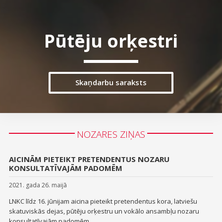
Pūtēju orķestri
Skaņdarbu saraksts
NOZARES ZIŅAS
AICINĀM PIETEIKT PRETENDENTUS NOZARU
KONSULTATĪVAJĀM PADOMĒM
2021. gada 26. maijā
LNKC līdz 16. jūnijam aicina pieteikt pretendentus kora, latviešu
skatuviskās dejas, pūtēju orķestru un vokālo ansambļu nozaru
konsultatīvajām padomēm.