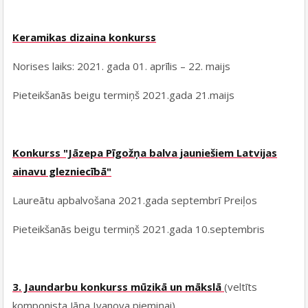
Keramikas dizaina konkurss
Norises laiks: 2021. gada 01. aprīlis – 22. maijs
Pieteikšanās beigu termiņš 2021.gada 21.maijs
Konkurss "Jāzepa Pīgožņa balva jauniešiem Latvijas
ainavu glezniecībā"
Laureātu apbalvošana 2021.gada septembrī Preiļos
Pieteikšanās beigu termiņš 2021.gada 10.septembris
3. Jaundarbu konkurss mūzikā un mākslā
(veltīts
komponista Jāņa Ivanova piemiņai)