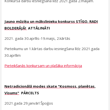
Konkursa darbu iesniegšana līdz 2021.gada 2.maijam.
Jauno mūziķu un mākslinieku konkurss STĪGO, RADI
BOLDERĀJĀ!
ATTĀLINĀTI
2021. gada 30.aprīlis-19.maijs, 2.kārtās
Pieteikumu un 1.kārtas darbu iesniegšana līdz 2021.gada
30.aprīlim
Pieteikšanās konkursam un plašāka informācija
Netradicionālā modes skate "Kosmoss, planētas,
Visums"
PĀRCELTS
2021.gada 29.janvārī Špoģos