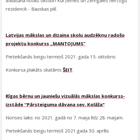
atklāšana notiks oktobrī Kurzemes un Zemgales hercogu
rezidencē - Bauskas pilī.
Latvijas mākslas un dizaina skolu audzēkņu radošo
projektu konkurss „MANTOJUMS”
Pieteikšanās beigu termiņš 2021. gada 15. oktobris
Konkursa plakāts skatāms
ŠEIT
.
Rīgas bērnu un jauniešu vizuālās mākslas konkurss-
izstāde ''Pārsteiguma dāvana sev. Kolāža"
Norises laiks: no 2021. gadā no 7. maija līdz 28. maijam.
Pieteikšanās beigu termiņš 2021.gada 30. aprīlis