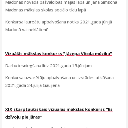
Madonas novada pašvaldības mājas lapā un Jāņa Simsona
Madonas mākslas skolas sociālo tīklu lapā
Konkursa laureātu apbalvošana notiks 2021.gada jūnijā
Madonā vai neklātienē
Vizuālās mākslas konkurss "Jāzepa Vītola mūzika"
Darbu iesniegšana līdz 2021.gada 15.jūnijam
Konkursa uzvarētāju apbalvošana un izstādes atklāšana
2021.gada 24.jūlijā Gaujienā
XIX starptautiskais vizuālās mākslas konkurss “Es
dzīvoju pie jūras”