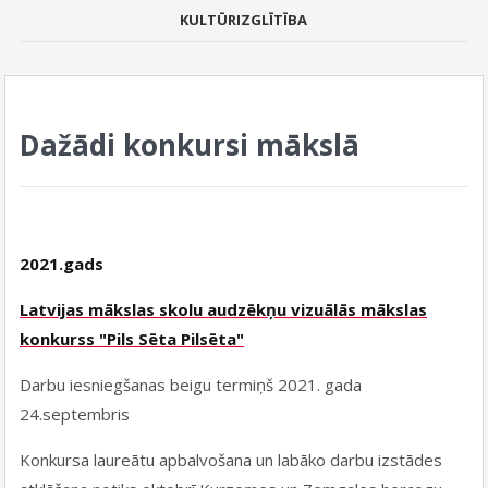
KULTŪRIZGLĪTĪBA
Dažādi konkursi mākslā
2021.gads
Latvijas mākslas skolu audzēkņu vizuālās mākslas
konkurss "Pils Sēta Pilsēta"
Darbu iesniegšanas beigu termiņš 2021. gada
24.septembris
Konkursa laureātu apbalvošana un labāko darbu izstādes